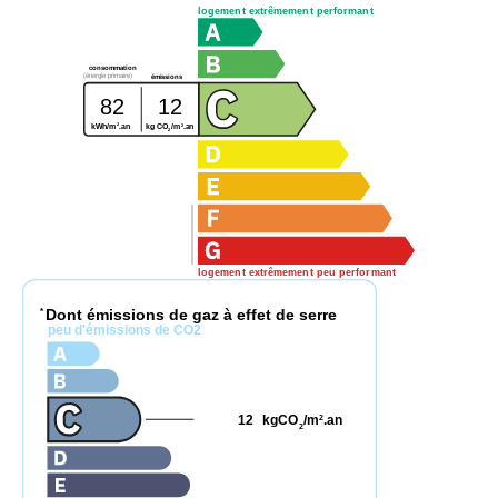
logement extrêmement performant
consommation
(énergie primaire)
émissions
82
12
2
2
kg CO
/m
.an
kWh/m
.an
2
logement extrêmement peu performant
Dont émissions de gaz à effet de serre
*
peu d'émissions de CO2
12
kgCO
/m
.an
2
2