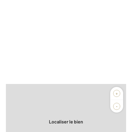
Afficher sur la carte :
+
Agence
Biens vendus
-
Localiser le bien